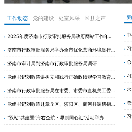
要
工作动态
党的建设
处室风采
区县之声
2025年度济南市行政审批服务局政府网站工作年度报表
济南市行政审批服务局举办全市优化营商环境暨行政审批制度改革和政府职能转变专题培训班
济南市审计局到济南市行政审批服务局调研
党组书记刘敬涛讲树立和践行正确政绩观学习教育专题党课
济南市行政审批服务局在市委、市委市直机关工委“两优一先”评选中斩获多项荣誉
总
党组书记刘敬涛赴章丘区、济阳区、商河县调研指导政务服务工作
习
“双站”共建暨“海右企航・界别同心汇”活动举办