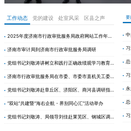
要
工作动态
党的建设
处室风采
区县之声
2025年度济南市行政审批服务局政府网站工作年度报表
济南市审计局到济南市行政审批服务局调研
党组书记刘敬涛讲树立和践行正确政绩观学习教育专题党课
济南市行政审批服务局在市委、市委市直机关工委“两优一先”评选中斩获多项荣誉
党组书记刘敬涛赴章丘区、济阳区、商河县调研指导政务服务工作
总
“双站”共建暨“海右企航・界别同心汇”活动举办
习
党组书记刘敬涛、局领导刘佳赴莱芜区、钢城区调研指导政务服务工作